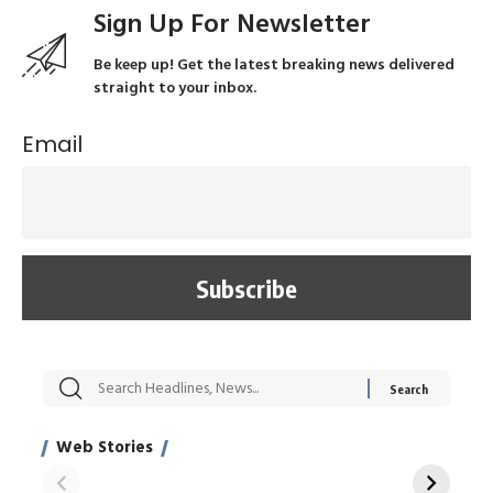
Sign Up For Newsletter
Be keep up! Get the latest breaking news delivered
straight to your inbox.
Email
सट्टेबाजी में अरेस्ट हुए
रोज एक कच्चे लहसुन
मह
Xcuse Me एक्टर
की कली से मिलेगी
रे
साहिल खान
जबरदस्त शारीरिक
अर
Web Stories
शक्ति
On Apr 28, 2024
On Apr 27, 2024
On 