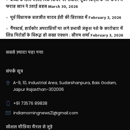
बच्चों के लिए एडल्ट स्किनकेयर पर सवाल: टूको किड्स के नए कैंपेन में
फराह खान ने उठाई बहस
March 30, 2026
पूर्व विधायक बलजीत यादव ईडी की हिरासत में
February 3, 2026
गैंगस्टर्स, हार्डकोर अपराधियों पर लगे प्रभावी अंकुश नशे के कारोबार में
लिप्त गिरोहों के विरूद्ध हो सख्त एक्शन : सीएम शर्मा
February 3, 2026
सबसे ज़्यादा पढ़ा गया
संपर्क सूत्र
A-9, 10, Industrial Area, Sudarshanpura, Bais Godam,
Jaipur Rajasthan-302006
+91 73576 89838
indiamorningnews21@gmail.com
सोशल मीडिया चैनल से जुड़े