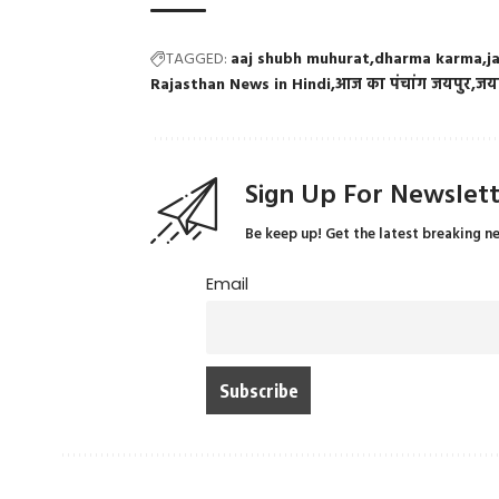
TAGGED:
aaj shubh muhurat
dharma karma
j
Rajasthan News in Hindi
आज का पंचांग जयपुर
जय
Sign Up For Newslet
Be keep up! Get the latest breaking n
Email