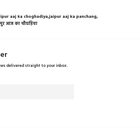
aipur aaj ka choghadiya
jaipur aaj ka panchang
पुर आज का चौघड़िया
ter
ews delivered straight to your inbox.