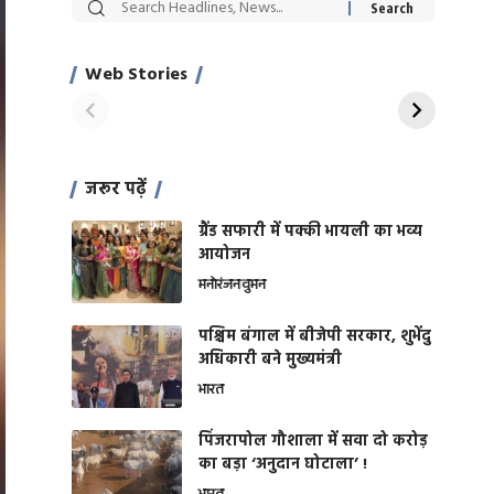
सट्टेबाजी में अरेस्ट हुए
रोज एक कच्चे लहसुन
Xcuse Me एक्टर
की कली से मिलेगी
साहिल खान
जबरदस्त शारीरिक
Web Stories
On Apr 28, 2024
On Apr 27, 2024
शक्ति
जरूर पढ़ें
ग्रैंड सफारी में पक्की भायली का भव्य
आयोजन
मनोरंजन
वुमन
पश्चिम बंगाल में बीजेपी सरकार, शुभेंदु
अधिकारी बने मुख्यमंत्री
भारत
​पिंजरापोल गौशाला में सवा दो करोड़
का बड़ा ‘अनुदान घोटाला’ !