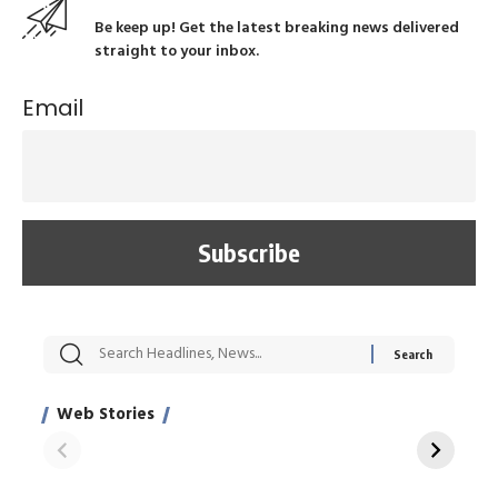
Be keep up! Get the latest breaking news delivered
straight to your inbox.
Email
सट्टेबाजी में अरेस्ट हुए
रोज एक कच्चे लहसुन
मह
Xcuse Me एक्टर
की कली से मिलेगी
रे
साहिल खान
जबरदस्त शारीरिक
अर
Web Stories
शक्ति
On Apr 28, 2024
On Apr 27, 2024
On 