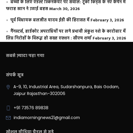
बच्चों के लिए एडल्ट स्किनकेयर पर सवाल: टूको किड्स के नए कैंपेन में
फराह खान ने उठाई बहस
March 30, 2026
पूर्व विधायक बलजीत यादव ईडी की हिरासत में
February 3, 2026
गैंगस्टर्स, हार्डकोर अपराधियों पर लगे प्रभावी अंकुश नशे के कारोबार में
लिप्त गिरोहों के विरूद्ध हो सख्त एक्शन : सीएम शर्मा
February 3, 2026
सबसे ज़्यादा पढ़ा गया
संपर्क सूत्र
A-9, 10, Industrial Area, Sudarshanpura, Bais Godam,
Jaipur Rajasthan-302006
+91 73576 89838
indiamorningnews21@gmail.com
सोशल मीडिया चैनल से जुड़े