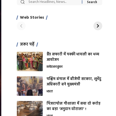
सट्टेबाजी में अरेस्ट हुए
रोज एक कच्चे लहसुन
Xcuse Me एक्टर
की कली से मिलेगी
साहिल खान
जबरदस्त शारीरिक
Web Stories
On Apr 28, 2024
On Apr 27, 2024
शक्ति
जरूर पढ़ें
ग्रैंड सफारी में पक्की भायली का भव्य
आयोजन
मनोरंजन
वुमन
पश्चिम बंगाल में बीजेपी सरकार, शुभेंदु
अधिकारी बने मुख्यमंत्री
भारत
​पिंजरापोल गौशाला में सवा दो करोड़
का बड़ा ‘अनुदान घोटाला’ !