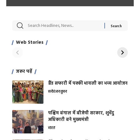
सट्टेबाजी में अरेस्ट हुए
रोज एक कच्चे लहसुन
मह
Xcuse Me एक्टर
की कली से मिलेगी
रे
साहिल खान
जबरदस्त शारीरिक
अर
Web Stories
शक्ति
On Apr 28, 2024
On Apr 27, 2024
On 
जरूर पढ़ें
ग्रैंड सफारी में पक्की भायली का भव्य आयोजन
मनोरंजन
वुमन
पश्चिम बंगाल में बीजेपी सरकार, शुभेंदु
अधिकारी बने मुख्यमंत्री
भारत