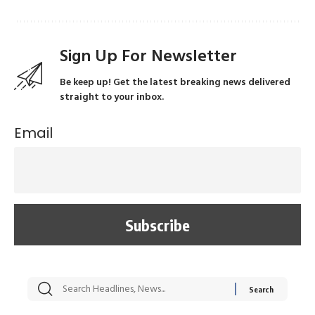
Sign Up For Newsletter
Be keep up! Get the latest breaking news delivered
straight to your inbox.
Email
सट्टेबाजी में अरेस्ट हुए
रोज एक कच्चे लहसुन
मह
Xcuse Me एक्टर
की कली से मिलेगी
रे