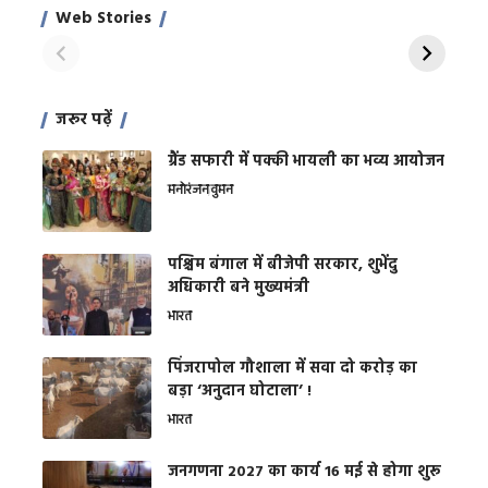
साहिल खान
जबरदस्त शारीरिक
अर
Web Stories
शक्ति
On Apr 28, 2024
On Apr 27, 2024
On 
जरूर पढ़ें
ग्रैंड सफारी में पक्की भायली का भव्य आयोजन
मनोरंजन
वुमन
पश्चिम बंगाल में बीजेपी सरकार, शुभेंदु
अधिकारी बने मुख्यमंत्री
भारत
​पिंजरापोल गौशाला में सवा दो करोड़ का
बड़ा ‘अनुदान घोटाला’ !
भारत
जनगणना 2027 का कार्य 16 मई से होगा शुरू