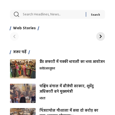
सट्टेबाजी में अरेस्ट हुए
रोज एक कच्चे लहसुन
मह
Xcuse Me एक्टर
की कली से मिलेगी
रे
साहिल खान
जबरदस्त शारीरिक
अर
Web Stories
शक्ति
On Apr 28, 2024
On Apr 27, 2024
On 
जरूर पढ़ें
ग्रैंड सफारी में पक्की भायली का भव्य आयोजन
मनोरंजन
वुमन
पश्चिम बंगाल में बीजेपी सरकार, शुभेंदु
अधिकारी बने मुख्यमंत्री
भारत
​पिंजरापोल गौशाला में सवा दो करोड़ का