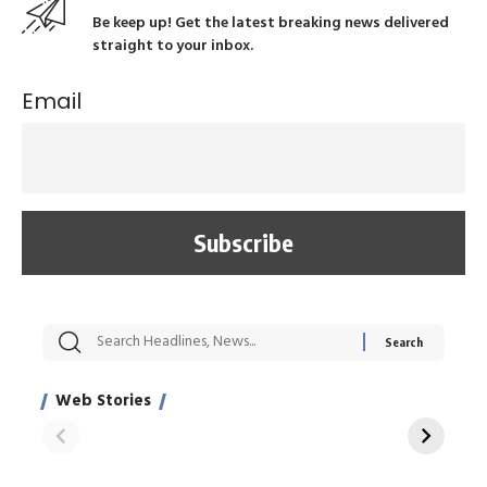
Be keep up! Get the latest breaking news delivered
straight to your inbox.
Email
सट्टेबाजी में अरेस्ट हुए
रोज एक कच्चे लहसुन
मह
Xcuse Me एक्टर
की कली से मिलेगी
रे
साहिल खान
जबरदस्त शारीरिक
अर
Web Stories
शक्ति
On Apr 28, 2024
On Apr 27, 2024
On 