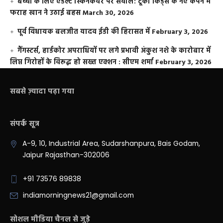
बच्चों के लिए एडल्ट स्किनकेयर पर सवाल: टूको किड्स के नए कैंपेन में
फराह खान ने उठाई बहस
March 30, 2026
पूर्व विधायक बलजीत यादव ईडी की हिरासत में
February 3, 2026
गैंगस्टर्स, हार्डकोर अपराधियों पर लगे प्रभावी अंकुश नशे के कारोबार में
लिप्त गिरोहों के विरूद्ध हो सख्त एक्शन : सीएम शर्मा
February 3, 2026
सबसे ज़्यादा पढ़ा गया
संपर्क सूत्र
A-9, 10, Industrial Area, Sudarshanpura, Bais Godam,
Jaipur Rajasthan-302006
+91 73576 89838
indiamorningnews21@gmail.com
सोशल मीडिया चैनल से जुड़े