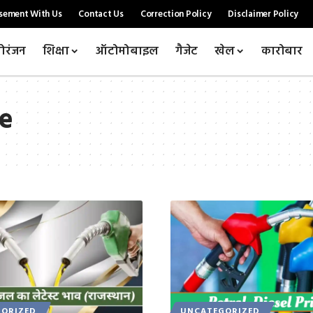
sement With Us
Contact Us
Correction Policy
Disclaimer Policy
ोरंजन
शिक्षा
ऑटोमोबाइल
गैजेट
खेल
कारोबार
ce
ORIZED
UNCATEGORIZED