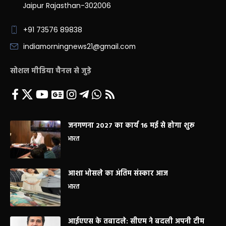
Jaipur Rajasthan-302006
+91 73576 89838
indiamorningnews21@gmail.com
सोशल मीडिया चैनल से जुड़े
जनगणना 2027 का कार्य 16 मई से होगा शुरू
भारत
आशा भोसले का अंतिम संस्कार आज
भारत
आईएएस के तबादले: सीएम ने बदली अपनी टीम