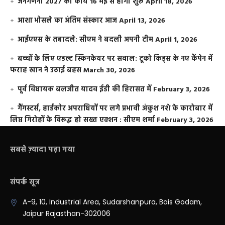
जनगणना 2027 का कार्य 16 मई से होगा शुरू
April 18, 2026
आशा भोसले का अंतिम संस्कार आज
April 13, 2026
आईएएस के तबादले: सीएम ने बदली अपनी टीम
April 1, 2026
बच्चों के लिए एडल्ट स्किनकेयर पर सवाल: टूको किड्स के नए कैंपेन में
फराह खान ने उठाई बहस
March 30, 2026
पूर्व विधायक बलजीत यादव ईडी की हिरासत में
February 3, 2026
गैंगस्टर्स, हार्डकोर अपराधियों पर लगे प्रभावी अंकुश नशे के कारोबार में
लिप्त गिरोहों के विरूद्ध हो सख्त एक्शन : सीएम शर्मा
February 3, 2026
सबसे ज़्यादा पढ़ा गया
संपर्क सूत्र
A-9, 10, Industrial Area, Sudarshanpura, Bais Godam,
Jaipur Rajasthan-302006