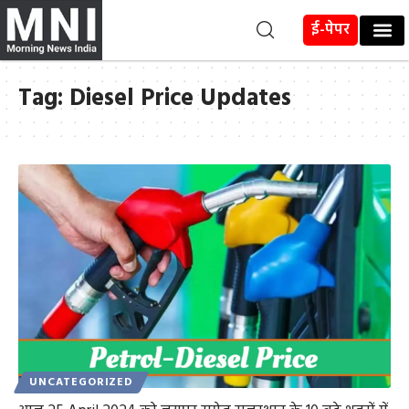
ई-पेपर
Tag:
Diesel Price Updates
UNCATEGORIZED