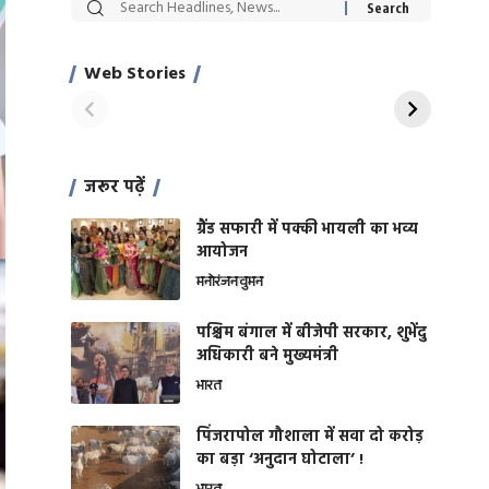
सट्टेबाजी में अरेस्ट हुए
रोज एक कच्चे लहसुन
Xcuse Me एक्टर
की कली से मिलेगी
साहिल खान
जबरदस्त शारीरिक
Web Stories
On Apr 28, 2024
On Apr 27, 2024
शक्ति
जरूर पढ़ें
ग्रैंड सफारी में पक्की भायली का भव्य
आयोजन
मनोरंजन
वुमन
पश्चिम बंगाल में बीजेपी सरकार, शुभेंदु
अधिकारी बने मुख्यमंत्री
भारत
​पिंजरापोल गौशाला में सवा दो करोड़
का बड़ा ‘अनुदान घोटाला’ !