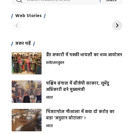
Xcuse Me एक्टर
की कली से मिलेगी
रे
साहिल खान
जबरदस्त शारीरिक
अर
Web Stories
शक्ति
On Apr 28, 2024
On Apr 27, 2024
On 
जरूर पढ़ें
ग्रैंड सफारी में पक्की भायली का भव्य आयोजन
मनोरंजन
वुमन
पश्चिम बंगाल में बीजेपी सरकार, शुभेंदु
अधिकारी बने मुख्यमंत्री
भारत
​पिंजरापोल गौशाला में सवा दो करोड़ का
बड़ा ‘अनुदान घोटाला’ !
भारत