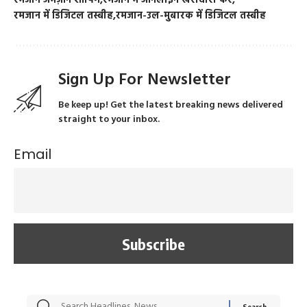
रमजान अमेज़ॉन शॉपिंग
रमजान में ऑनलाइन खरीदारी करें
रमजान में डिजिटल तस्बीह
रमजान-उल-मुबारक में डिजिटल तस्बीह
Sign Up For Newsletter
Be keep up! Get the latest breaking news delivered
straight to your inbox.
Email
सट्टेबाजी में अरेस्ट हुए
रोज एक कच्चे लहसुन
मह