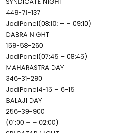
SYNDICATE NIGHT
449-71-137
JodiPanel(08:10: – – 09:10)
DABRA NIGHT
159-58-260
JodiPanel(07:45 – 08:45)
MAHARASTRA DAY
346-31-290
JodiPanel4-15 – 6-15
BALAJI DAY
256-39-900
(01:00 – – 02:00)