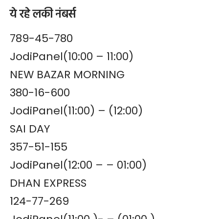
ये रहे लकी नंबर्स
789-45-780
JodiPanel(10:00 – 11:00)
NEW BAZAR MORNING
380-16-600
JodiPanel(11:00) – (12:00)
SAI DAY
357-51-155
JodiPanel(12:00 – – 01:00)
DHAN EXPRESS
124-77-269