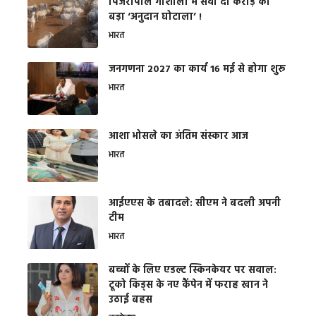
​पिंजरापोल गौशाला में सवा दो करोड़ का
बड़ा ‘अनुदान घोटाला’ !
भारत
जनगणना 2027 का कार्य 16 मई से होगा शुरू
भारत
आशा भोसले का अंतिम संस्कार आज
भारत
आईएएस के तबादले: सीएम ने बदली अपनी
टीम
भारत
बच्चों के लिए एडल्ट स्किनकेयर पर सवाल:
टूको किड्स के नए कैंपेन में फराह खान ने
उठाई बहस