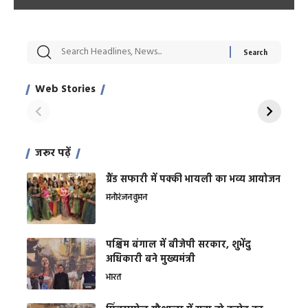
सट्टेबाजी में अरेस्ट हुए
रोज एक कच्चे लहसुन
मह
Xcuse Me एक्टर
की कली से मिलेगी
रे
साहिल खान
जबरदस्त शारीरिक
अर
Web Stories
शक्ति
On Apr 28, 2024
On Apr 27, 2024
On 
जरूर पढ़ें
ग्रैंड सफारी में पक्की भायली का भव्य आयोजन
मनोरंजन
वुमन
पश्चिम बंगाल में बीजेपी सरकार, शुभेंदु
अधिकारी बने मुख्यमंत्री
भारत