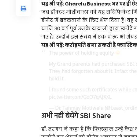
यह भी पढ़ें:
Gharelu Business: घर पर ही ऐस
जब डॉक्टर मोतीवाला को यह सर्टिफिकेट मिल
डीमैट में बदलवाने के लिए भेज दिया है। वह 
यानि 30 वर्ष पूर्व उनके दादाजी द्वारा खर
गए है। उन्होंने इस संबंध में एक पोस्ट भी शेय
यह भी पढ़ें:
करोड़पति​ बना सकती है प्लास्टिक 
The power of holding equity
My Grand parents had purchased SBI s
They had forgotten about it. Infact th
hold it.
I found some such certificates while c
pic.twitter.com/GdO7qAJXXL
— Dr. Tanmay Motiwala (@Least_ordi
अभी नहीं बेचेंगे SBI Share
डॉ. तन्मय ने कहा है कि फिलहाल उन्हें कैश 