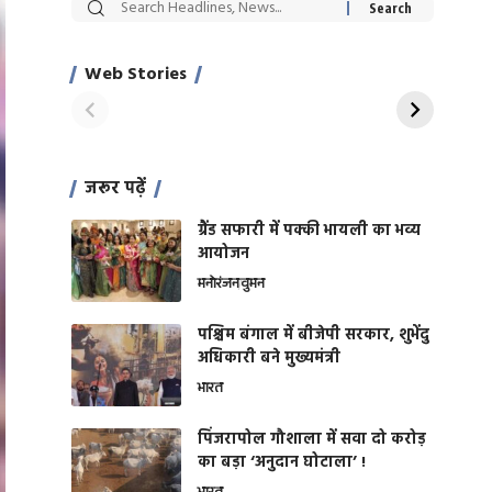
सट्टेबाजी में अरेस्ट हुए
रोज एक कच्चे लहसुन
Xcuse Me एक्टर
की कली से मिलेगी
साहिल खान
जबरदस्त शारीरिक
Web Stories
On Apr 28, 2024
On Apr 27, 2024
शक्ति
जरूर पढ़ें
ग्रैंड सफारी में पक्की भायली का भव्य
आयोजन
मनोरंजन
वुमन
पश्चिम बंगाल में बीजेपी सरकार, शुभेंदु
अधिकारी बने मुख्यमंत्री
भारत
​पिंजरापोल गौशाला में सवा दो करोड़
का बड़ा ‘अनुदान घोटाला’ !