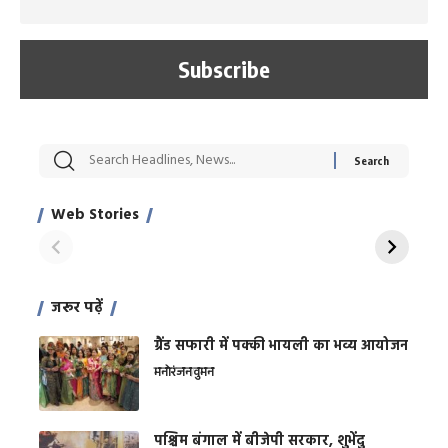
सट्टेबाजी में अरेस्ट हुए
रोज एक कच्चे लहसुन
मह
Xcuse Me एक्टर
की कली से मिलेगी
रे
साहिल खान
जबरदस्त शारीरिक
अर
Web Stories
शक्ति
On Apr 28, 2024
On Apr 27, 2024
On 
जरूर पढ़ें
ग्रैंड सफारी में पक्की भायली का भव्य आयोजन
मनोरंजन
वुमन
पश्चिम बंगाल में बीजेपी सरकार, शुभेंदु