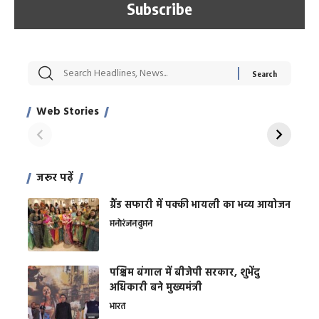
सट्टेबाजी में अरेस्ट हुए
रोज एक कच्चे लहसुन
मह
Xcuse Me एक्टर
की कली से मिलेगी
रे
साहिल खान
जबरदस्त शारीरिक
अर
Web Stories
शक्ति
On Apr 28, 2024
On Apr 27, 2024
On 
जरूर पढ़ें
ग्रैंड सफारी में पक्की भायली का भव्य आयोजन
मनोरंजन
वुमन
पश्चिम बंगाल में बीजेपी सरकार, शुभेंदु
अधिकारी बने मुख्यमंत्री
भारत