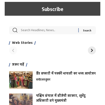
सट्टेबाजी में अरेस्ट हुए
रोज एक कच्चे लहसुन
मह
Xcuse Me एक्टर
की कली से मिलेगी
रे
साहिल खान
जबरदस्त शारीरिक
अर
Web Stories
शक्ति
On Apr 28, 2024
On Apr 27, 2024
On 
जरूर पढ़ें
ग्रैंड सफारी में पक्की भायली का भव्य आयोजन
मनोरंजन
वुमन
पश्चिम बंगाल में बीजेपी सरकार, शुभेंदु
अधिकारी बने मुख्यमंत्री