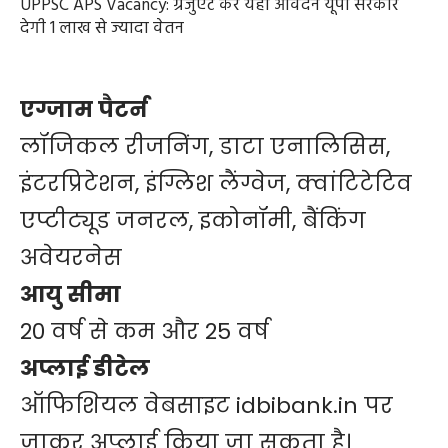
UPPSC APS Vacancy: ग्रेजुएट करें यहां आवेदन यूपी सरकार
देगी 1 लाख से ज्यादा वेतन
एग्जाम पैटर्न
लॉजिकल रीजनिंग, डाटा एनालिसिस,
इंटरप्रिटेशन, इंग्लिश लैंग्वेज, क्वांटिटेटिव
एप्टीट्यूड जनरल, इकोनॉमी, बैंकिंग
अवेयरनेस
आयु सीमा
20 वर्ष से कम और 25 वर्ष
अप्लाई डीटेल
ऑफिशियल वेबसाइट idbibank.in पर
जाकर अप्लाई किया जा सकता है।