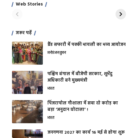
साहिल खान
जबरदस्त शारीरिक
अर
Web Stories
शक्ति
On Apr 28, 2024
On Apr 27, 2024
On 
जरूर पढ़ें
ग्रैंड सफारी में पक्की भायली का भव्य आयोजन
मनोरंजन
वुमन
पश्चिम बंगाल में बीजेपी सरकार, शुभेंदु
अधिकारी बने मुख्यमंत्री
भारत
​पिंजरापोल गौशाला में सवा दो करोड़ का
बड़ा ‘अनुदान घोटाला’ !
भारत
जनगणना 2027 का कार्य 16 मई से होगा शुरू