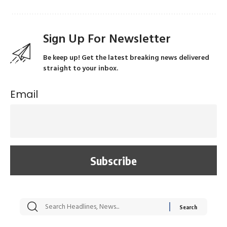
Sign Up For Newsletter
Be keep up! Get the latest breaking news delivered
straight to your inbox.
Email
सट्टेबाजी में अरेस्ट हुए
रोज एक कच्चे लहसुन
मह
Xcuse Me एक्टर
की कली से मिलेगी
रे