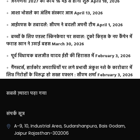
जनगणना 2027 का कार्य 16 मई से होगा शुरू
April 18, 2026
आशा भोसले का अंतिम संस्कार आज
April 13, 2026
आईएएस के तबादले: सीएम ने बदली अपनी टीम
April 1, 2026
बच्चों के लिए एडल्ट स्किनकेयर पर सवाल: टूको किड्स के नए कैंपेन में
फराह खान ने उठाई बहस
March 30, 2026
पूर्व विधायक बलजीत यादव ईडी की हिरासत में
February 3, 2026
गैंगस्टर्स, हार्डकोर अपराधियों पर लगे प्रभावी अंकुश नशे के कारोबार में
लिप्त गिरोहों के विरूद्ध हो सख्त एक्शन : सीएम शर्मा
February 3, 2026
सबसे ज़्यादा पढ़ा गया
संपर्क सूत्र
A-9, 10, Industrial Area, Sudarshanpura, Bais Godam,
Jaipur Rajasthan-302006