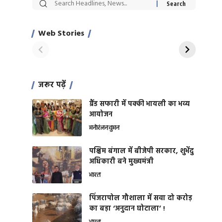
सट्टेबाजी में अरेस्ट हुए
रोज एक कच्चे लहसुन
Xcuse Me एक्टर
की कली से मिलेगी
साहिल खान
जबरदस्त शारीरिक
Web Stories
On Apr 28, 2024
On Apr 27, 2024
शक्ति
जरूर पढ़ें
ग्रैंड सफारी में पक्की भायली का भव्य
आयोजन
मनोरंजन
वुमन
पश्चिम बंगाल में बीजेपी सरकार, शुभेंदु
अधिकारी बने मुख्यमंत्री
भारत
​पिंजरापोल गौशाला में सवा दो करोड़
का बड़ा ‘अनुदान घोटाला’ !