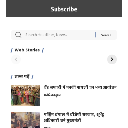
सट्टेबाजी में अरेस्ट हुए
रोज एक कच्चे लहसुन
मह
Xcuse Me एक्टर
की कली से मिलेगी
रे
साहिल खान
जबरदस्त शारीरिक
अर
Web Stories
शक्ति
On Apr 28, 2024
On Apr 27, 2024
On 
जरूर पढ़ें
ग्रैंड सफारी में पक्की भायली का भव्य आयोजन
मनोरंजन
वुमन
पश्चिम बंगाल में बीजेपी सरकार, शुभेंदु
अधिकारी बने मुख्यमंत्री