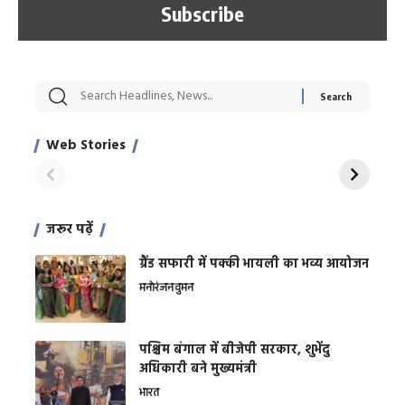
सट्टेबाजी में अरेस्ट हुए
रोज एक कच्चे लहसुन
मह
Xcuse Me एक्टर
की कली से मिलेगी
रे
साहिल खान
जबरदस्त शारीरिक
अर
Web Stories
शक्ति
On Apr 28, 2024
On Apr 27, 2024
On 
जरूर पढ़ें
ग्रैंड सफारी में पक्की भायली का भव्य आयोजन
मनोरंजन
वुमन
पश्चिम बंगाल में बीजेपी सरकार, शुभेंदु
अधिकारी बने मुख्यमंत्री
भारत