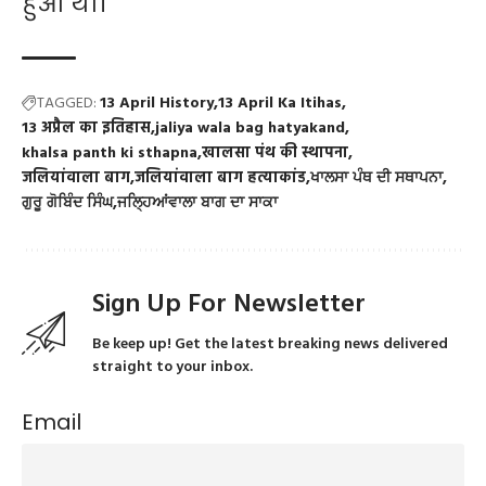
हुआ था।
TAGGED:
13 April History
13 April Ka Itihas
13 अप्रैल का इतिहास
jaliya wala bag hatyakand
khalsa panth ki sthapna
खालसा पंथ की स्थापना
जलियांवाला बाग
जलियांवाला बाग हत्याकांड
ਖਾਲਸਾ ਪੰਥ ਦੀ ਸਥਾਪਨਾ
ਗੁਰੂ ਗੋਬਿੰਦ ਸਿੰਘ
ਜਲ੍ਹਿਆਂਵਾਲਾ ਬਾਗ ਦਾ ਸਾਕਾ
Sign Up For Newsletter
Be keep up! Get the latest breaking news delivered
straight to your inbox.
Email