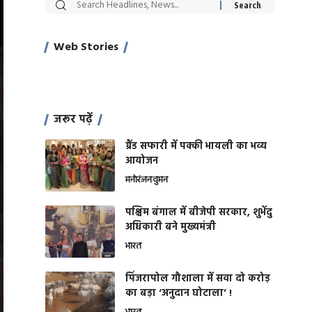
सट्टेबाजी में अरेस्ट
रोज एक कच्चे
महाद
हुए Xcuse Me
लहसुन की कली
की 
एक्टर साहिल
से मिलेगी
क्य
Web Stories
On Apr 28, 2024
On Apr 27, 2024
On A
खान
जबरदस्त
शारीरिक शक्ति
जरूर पढ़ें
ग्रैंड सफारी में पक्की भायली का भव्य
आयोजन
मनोरंजन
वुमन
पश्चिम बंगाल में बीजेपी सरकार, शुभेंदु
अधिकारी बने मुख्यमंत्री
भारत
​पिंजरापोल गौशाला में सवा दो करोड़
का बड़ा ‘अनुदान घोटाला’ !