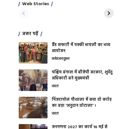
साहिल खान
जबरदस्त शारीरिक
Web Stories
On Apr 28, 2024
On Apr 27, 2024
शक्ति
जरूर पढ़ें
ग्रैंड सफारी में पक्की भायली का भव्य
आयोजन
मनोरंजन
वुमन
पश्चिम बंगाल में बीजेपी सरकार, शुभेंदु
अधिकारी बने मुख्यमंत्री
भारत
​पिंजरापोल गौशाला में सवा दो करोड़
का बड़ा ‘अनुदान घोटाला’ !
भारत
जनगणना 2027 का कार्य 16 मई से