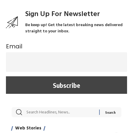
Sign Up For Newsletter
Be keep up! Get the latest breaking news delivered
straight to your inbox.
Email
सट्टेबाजी में अरेस्ट हुए
रोज एक कच्चे लहसुन
मह
Xcuse Me एक्टर
की कली से मिलेगी
रे
साहिल खान
जबरदस्त शारीरिक
अर
Web Stories
शक्ति
On Apr 28, 2024
On Apr 27, 2024
On 