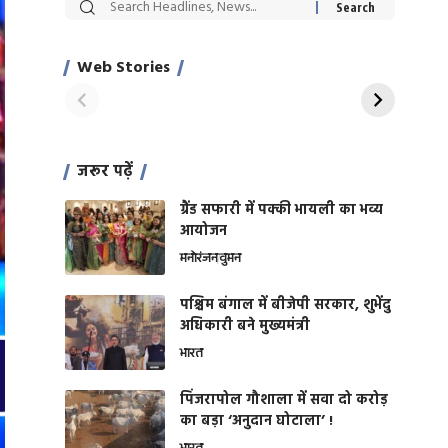
सट्टेबाजी में अरेस्ट हुए
रोज एक कच्चे लहसुन
Xcuse Me एक्टर
की कली से मिलेगी
साहिल खान
जबरदस्त शारीरिक
Web Stories
On Apr 28, 2024
On Apr 27, 2024
शक्ति
जरूर पढ़ें
ग्रैंड सफारी में पक्की भायली का भव्य
आयोजन
मनोरंजन
वुमन
पश्चिम बंगाल में बीजेपी सरकार, शुभेंदु
अधिकारी बने मुख्यमंत्री
भारत
​पिंजरापोल गौशाला में सवा दो करोड़
का बड़ा ‘अनुदान घोटाला’ !