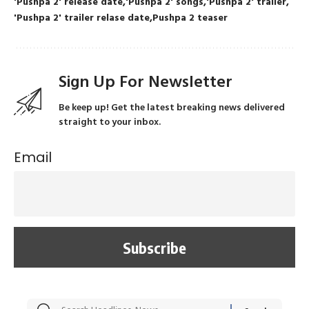
'Pushpa 2' release date
'Pushpa 2' songs
'Pushpa 2' trailer
'Pushpa 2' trailer relase date
Pushpa 2 teaser
Sign Up For Newsletter
Be keep up! Get the latest breaking news delivered
straight to your inbox.
Email
सट्टेबाजी में अरेस्ट हुए
रोज एक कच्चे लहसुन
मह