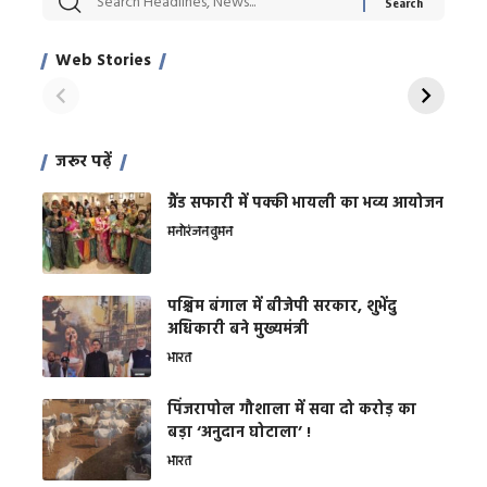
Xcuse Me एक्टर
की कली से मिलेगी
रे
साहिल खान
जबरदस्त शारीरिक
अर
Web Stories
शक्ति
On Apr 28, 2024
On Apr 27, 2024
On 
जरूर पढ़ें
ग्रैंड सफारी में पक्की भायली का भव्य आयोजन
मनोरंजन
वुमन
पश्चिम बंगाल में बीजेपी सरकार, शुभेंदु
अधिकारी बने मुख्यमंत्री
भारत
​पिंजरापोल गौशाला में सवा दो करोड़ का
बड़ा ‘अनुदान घोटाला’ !
भारत