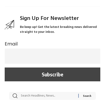
Sign Up For Newsletter
Be keep up! Get the latest breaking news delivered
straight to your inbox.
Email
सट्टेबाजी में अरेस्ट हुए
रोज एक कच्चे लहसुन
मह
Xcuse Me एक्टर
की कली से मिलेगी
रे