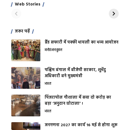
साहिल खान
जबरदस्त शारीरिक
अर
Web Stories
शक्ति
On Apr 28, 2024
On Apr 27, 2024
On 
जरूर पढ़ें
ग्रैंड सफारी में पक्की भायली का भव्य आयोजन
मनोरंजन
वुमन
पश्चिम बंगाल में बीजेपी सरकार, शुभेंदु
अधिकारी बने मुख्यमंत्री
भारत
​पिंजरापोल गौशाला में सवा दो करोड़ का
बड़ा ‘अनुदान घोटाला’ !
भारत
जनगणना 2027 का कार्य 16 मई से होगा शुरू