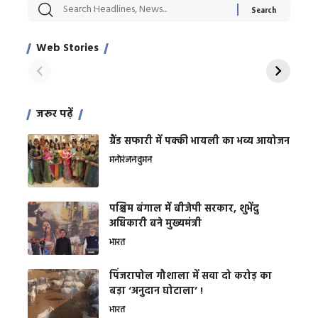
सट्टेबाजी में अरेस्ट हुए
रोज एक कच्चे लहसुन
मह
Xcuse Me एक्टर
की कली से मिलेगी
रे
साहिल खान
जबरदस्त शारीरिक
अर
Web Stories
शक्ति
On Apr 28, 2024
On Apr 27, 2024
On 
जरूर पढ़ें
ग्रैंड सफारी में पक्की भायली का भव्य आयोजन
मनोरंजन
वुमन
पश्चिम बंगाल में बीजेपी सरकार, शुभेंदु
अधिकारी बने मुख्यमंत्री
भारत
​पिंजरापोल गौशाला में सवा दो करोड़ का
बड़ा ‘अनुदान घोटाला’ !
भारत