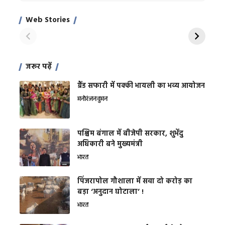
Xcuse Me एक्टर
की कली से मिलेगी
रे
साहिल खान
जबरदस्त शारीरिक
अर
Web Stories
शक्ति
On Apr 28, 2024
On Apr 27, 2024
On 
जरूर पढ़ें
ग्रैंड सफारी में पक्की भायली का भव्य आयोजन
मनोरंजन
वुमन
पश्चिम बंगाल में बीजेपी सरकार, शुभेंदु
अधिकारी बने मुख्यमंत्री
भारत
​पिंजरापोल गौशाला में सवा दो करोड़ का
बड़ा ‘अनुदान घोटाला’ !
भारत