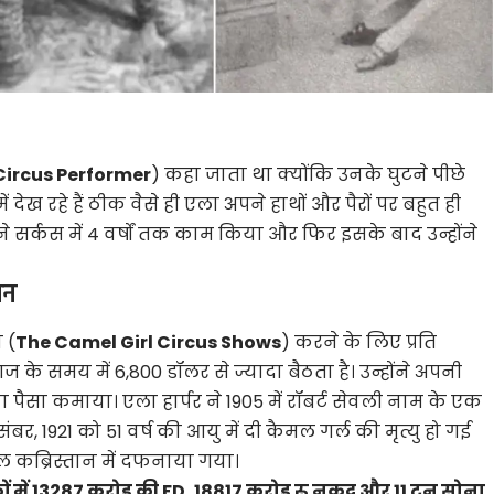
 Circus Performer
) कहा जाता था क्योंकि उनके घुटने पीछे
ं देख रहे हैं ठीक वैसे ही एला अपने हाथों और पैरों पर बहुत ही
 सर्कस में 4 वर्षों तक काम किया और फिर इसके बाद उन्होंने
तन
 (
The Camel Girl Circus Shows
) करने के लिए प्रति
े समय में 6,800 डॉलर से ज्यादा बैठता है। उन्होंने अपनी
पैसा कमाया। एला हार्पर ने 1905 में रॉबर्ट सेवली नाम के एक
बर, 1921 को 51 वर्ष की आयु में दी कैमल गर्ल की मृत्यु हो गई
ग हिल कब्रिस्तान में दफनाया गया।
ों में 13287 करोड़ की FD, 18817 करोड़ रू नकद और 11 टन सोना