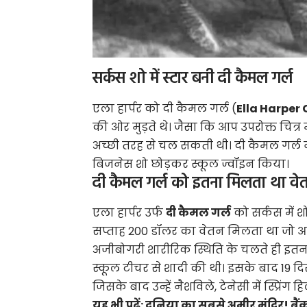
सर्कस शो में स्टार बनी दी कैमल गर्ल
एला हार्पर को दी कैमल गर्ल (
Ella Harper
की ओर मुड़ते थे। जैसा कि आप उपरोक्त चित्र मे
अच्छी तरह से चल सकती थी। दी कैमल गर्ल ने
बिजनेस शो छोड़कर स्कूल ज्वॉइन किया।
दी कैमल गर्ल को इतना मिलता था वे
एला हार्पर उर्फ
दी कैमल गर्ल
को सर्कस में शो
सप्ताह 200 डॉलर का वेतन मिलता था जो आज क
अजीबोगरी शारीरिक स्थिति के चलते ही इतना 
स्कूल टीचर से शादी की थी। इसके बाद 19 दिसं
जिसके बाद उन्हें नैशविले, टेनेसी में स्प्रिं
यह भी पढ़ें:
दुनिया का सबसे अमीर मंदिर! बैंक