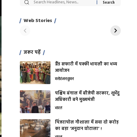
सट्टेबाजी में अरेस्ट हुए
रोज एक कच्चे लहसुन
Xcuse Me एक्टर
की कली से मिलेगी
साहिल खान
जबरदस्त शारीरिक
Web Stories
On Apr 28, 2024
On Apr 27, 2024
शक्ति
जरूर पढ़ें
ग्रैंड सफारी में पक्की भायली का भव्य
आयोजन
मनोरंजन
वुमन
पश्चिम बंगाल में बीजेपी सरकार, शुभेंदु
अधिकारी बने मुख्यमंत्री
भारत
​पिंजरापोल गौशाला में सवा दो करोड़
का बड़ा ‘अनुदान घोटाला’ !