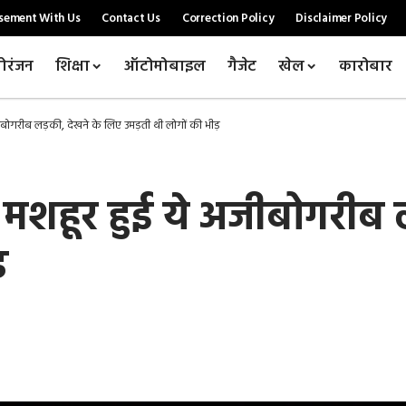
sement With Us
Contact Us
Correction Policy
Disclaimer Policy
ोरंजन
शिक्षा
ऑटोमोबाइल
गैजेट
खेल
कारोबार
ीबोगरीब लड़की, देखने के लिए उमड़ती थी लोगों की भीड़
े मशहूर हुई ये अजीबोगरीब 
़