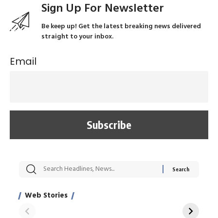
Sign Up For Newsletter
Be keep up! Get the latest breaking news delivered
straight to your inbox.
Email
सट्टेबाजी में अरेस्ट हुए
रोज एक कच्चे लहसुन
मह
Xcuse Me एक्टर
की कली से मिलेगी
रे
साहिल खान
जबरदस्त शारीरिक
अर
Web Stories
शक्ति
On Apr 28, 2024
On Apr 27, 2024
On 