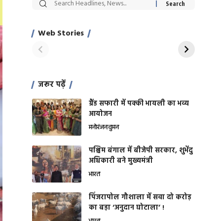
सट्टेबाजी में अरेस्ट हुए
रोज एक कच्चे लहसुन
Xcuse Me एक्टर
की कली से मिलेगी
साहिल खान
जबरदस्त शारीरिक
Web Stories
On Apr 28, 2024
On Apr 27, 2024
शक्ति
जरूर पढ़ें
ग्रैंड सफारी में पक्की भायली का भव्य
आयोजन
मनोरंजन
वुमन
पश्चिम बंगाल में बीजेपी सरकार, शुभेंदु
अधिकारी बने मुख्यमंत्री
भारत
​पिंजरापोल गौशाला में सवा दो करोड़
का बड़ा ‘अनुदान घोटाला’ !