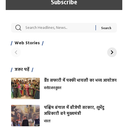
सट्टेबाजी में अरेस्ट हुए
रोज एक कच्चे लहसुन
मह
Xcuse Me एक्टर
की कली से मिलेगी
रे
साहिल खान
जबरदस्त शारीरिक
अर
Web Stories
शक्ति
On Apr 28, 2024
On Apr 27, 2024
On 
जरूर पढ़ें
ग्रैंड सफारी में पक्की भायली का भव्य आयोजन
मनोरंजन
वुमन
पश्चिम बंगाल में बीजेपी सरकार, शुभेंदु
अधिकारी बने मुख्यमंत्री
भारत