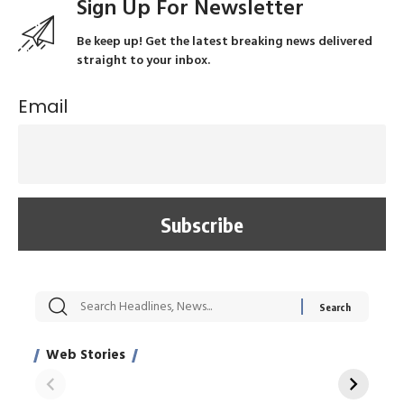
Sign Up For Newsletter
Be keep up! Get the latest breaking news delivered
straight to your inbox.
Email
सट्टेबाजी में अरेस्ट हुए
रोज एक कच्चे लहसुन
मह
Xcuse Me एक्टर
की कली से मिलेगी
रे
साहिल खान
जबरदस्त शारीरिक
अर
Web Stories
शक्ति
On Apr 28, 2024
On Apr 27, 2024
On 