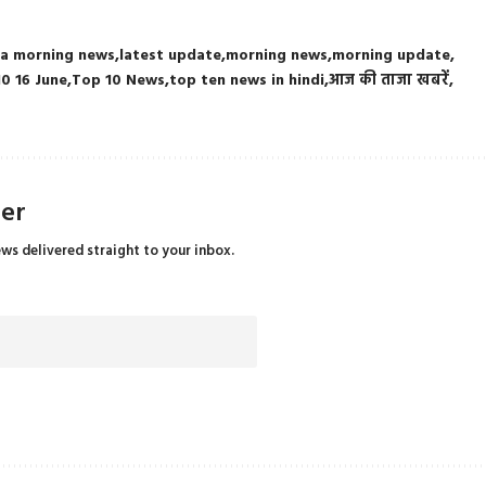
ia morning news
latest update
morning news
morning update
10 16 June
Top 10 News
top ten news in hindi
आज की ताजा खबरें
ter
ews delivered straight to your inbox.