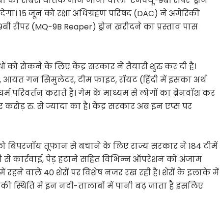
िया का सबसे घातक माने जाना वाला 'एमक्यू-9बी रीपर' ड्रोन
ीदेगा। 15 जून को रक्षा अधिग्रहण परिषद (DAC) ने अमेरिकी
9बी रीपर (MQ-9B Reaper) ड्रोन खरीदने का प्रस्ताव पास
ों को रोकने के लिए केंद्र सरकार ने तैयारी शुरु कर दी है।
लरेंट, आयत गन सिमुलेटर, टीम फाइट, रॉयट (हिंदी में इसका अर्थ
 धर्म परिवर्तन कराते हैं। गेम के माध्यम से लोगों का ब्रेनवॉश कर
र करोड़ रु. से ज्यादा का है। केंद्र सरकार अब इन एप्स पर
 को बिपरजॉय तूफान से बचाने के लिए राज्य सरकार ने 184 टीमें
जी से कार्रवाई, पेड़ हटाने सहित विभिन्न ऑपरेशन को अंजाम
रहने वाले 40 शेरों पर विशेष नजर रख रही है। शेरों के इलाके में
 की स्थिति में इन नदी-तालाबों में पानी बढ़ जाता है इसलिए