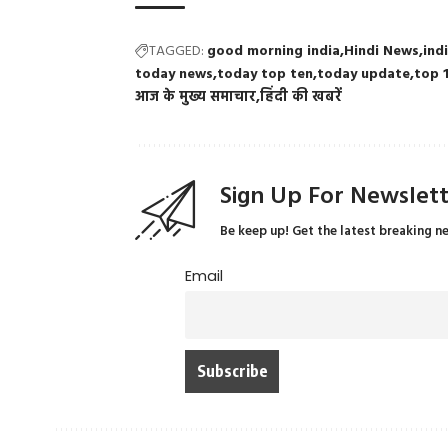
TAGGED:
good morning india
Hindi News
ind
today news
today top ten
today update
top 
आज के मुख्य समाचार
हिंदी की खबरें
Sign Up For Newslet
Be keep up! Get the latest breaking n
Email