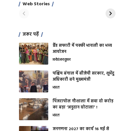
साहिल खान
जबरदस्त शारीरिक
Web Stories
On Apr 28, 2024
On Apr 27, 2024
शक्ति
जरूर पढ़ें
ग्रैंड सफारी में पक्की भायली का भव्य
आयोजन
मनोरंजन
वुमन
पश्चिम बंगाल में बीजेपी सरकार, शुभेंदु
अधिकारी बने मुख्यमंत्री
भारत
​पिंजरापोल गौशाला में सवा दो करोड़
का बड़ा ‘अनुदान घोटाला’ !
भारत
जनगणना 2027 का कार्य 16 मई से