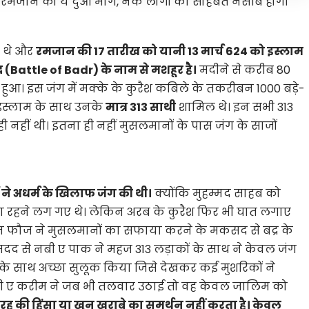
 रमजान को ये दुआ मांगे, नेक लोगों की सोहबत नसीब होगी
ए थे और
रमजान की 17 तारीख को यानी 13 मार्च 624 को इस्लाम
्र (Battle of Badr) के नाम से मशहूर है।
मदीने से करीब 80
हुआ। इस जंग में मक्के के कुरैश कबिले के तकरीबन 1000 बड़े-
े इस्लाम के साथ उनके
मात्र 313 साथी
शामिल थे। इन सभी 313
 ही नहीं थी। इतना ही नहीं मुसलमानों के पास जंग के साजों
ने अधर्म के खिलाफ जंग की थी।
क्योंकि मुहम्मद साहब को
ना रहने लग गए थे। लेकिन अरब के कुरैश फिर भी घात लगाए
ेहतरीन फौज ने मुसलमानों का सफाया करने के मकसद से बद्र के
मदद से नबी ए पाक ने महज 313 लड़ाकों के साथ ने केवल जंग
यों के साथ अच्छा सुलूक किया जिसे देखकर कई मुशरिकों ने
 ए करीम ने जब भी तलवार उठाई तो वह केवल जालिम को
ह की हिंसा या खून खराबे का समर्थन नहीं करता है। केवल