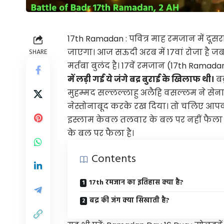
17th Ramadan : पवित्र माह रमजान में दूसर
जाएगा। आज सऊदी अरब में 17वां रोजा है जबकि 
SHARE
मर्तबा बुलंद है। 17वें रमजान (17th Ramad
में लड़ी गई ये जंगे बद्र बुराई के खिलाफ थी।
बद
मुहम्मद सल्लल्लाहु अलैहि वसल्लम ने सेना क
नेस्तोनाबूद करके रख दिया। तो चलिए आपको 1
इस्लाम केवल तलवार के बल पर नहीं फैला ह
के बल पर फैला है।
Contents
17th रमजान का इतिहास क्या है?
बद्र की जंग क्या सिखाती है?