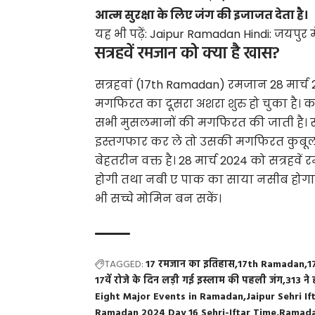
आत्म सुरक्षा के लिए जंग की इजाजत देता है।
यह भी पढ़ें:
Jaipur Ramadan Hindi: जयपुर मे
सत्रहवें रमजान को क्या है खास?
सत्रहवां (17th Ramadan) रमजान 28 मार्च 
मगफिरत का दूसरा अशरा शुरु हो चुका है।
सभी मुसलमानों की मगफिरत की जाती है। सच्
इस्तगफार कर ले तो उसकी मगफिरत कुबूल ह
बेहतरीन वक्त है। 28 मार्च 2024 को सत्रह
होगी तथा नबी ए पाक का साया नसीब होगा। ज
भी सच्चे मोमिन बन सकें।
TAGGED:
17 रमजान का इतिहास
17th Ramadan
1
17वें रोजे के दिन लड़ी गई इस्लाम की पहली जंग
313 ने
Eight Major Events in Ramadan
Jaipur Sehri I
Ramadan 2024 Day 16 Sehri-Iftar Time
Ramada