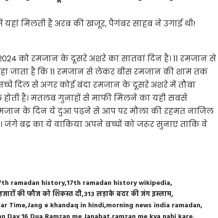
ं यहां मिलती हैं अरब की खजूर, पैगंबर साहब ने उगाई थी!
2024 को रमजान के दूसरे अशरे का सातवां दिन है। 11 रमजान से
 कहा जाता है कि 11 रमजान से लेकर बीस रमजान की शाम तक
चे दिल से अगर कोई बंदा रमजान के दूसरे अशरे में तौबा
ोती है। मतलब गुनाहों से माफी मिलने का यही सबसे
वें रमजान के दिन ये दुआ पढ़ने से आप पर मौला की रहमत नाजिल
ंगे बद्र का ये वाकिया अपने बच्चों को जरूर सुनाए ताकि वे
7th ramadan history
17th ramadan history wikipedia
 हजारों की फौज को शिकस्त दी
313 लड़ाके बदर की जंग इस्लाम
ftar Time
Jang e khandaq in hindi
morning news india ramadan
n Day 16 Dua
Ramzan me Janabat
ramzan me kya nahi kare