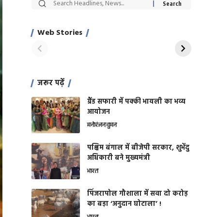
सट्टेबाजी में अरेस्ट हुए
रोज एक कच्चे लहसुन
Xcuse Me एक्टर
की कली से मिलेगी
साहिल खान
जबरदस्त शारीरिक
Web Stories
On Apr 28, 2024
On Apr 27, 2024
शक्ति
जरूर पढ़ें
ग्रैंड सफारी में पक्की भायली का भव्य
आयोजन
मनोरंजन
वुमन
पश्चिम बंगाल में बीजेपी सरकार, शुभेंदु
अधिकारी बने मुख्यमंत्री
भारत
​पिंजरापोल गौशाला में सवा दो करोड़
का बड़ा ‘अनुदान घोटाला’ !