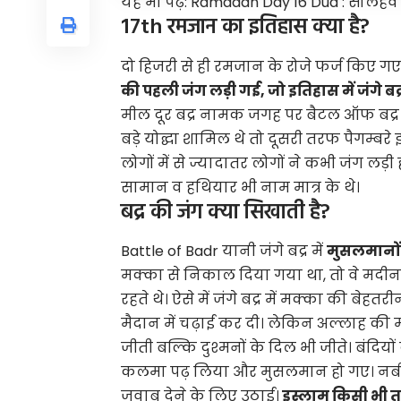
यह भी पढ़ें:
Ramadan Day 16 Dua : सोलहवें
17th रमजान का इतिहास क्या है?
दो हिजरी से ही रमजान के रोजे फर्ज किए ग
की पहली जंग लड़ी गई, जो इतिहास में जंगे बद
मील दूर बद्र नामक जगह पर बैटल ऑफ बद्र 
बड़े योद्घा शामिल थे तो दूसरी तरफ पैगम्बर
लोगों में से ज्यादातर लोगों ने कभी जंग लड़ी
सामान व हथियार भी नाम मात्र के थे।
बद्र की जंग क्या सिखाती है?
Battle of Badr
यानी जंगे बद्र में
मुसलमानों 
मक्का से निकाल दिया गया था, तो वे मदी
रहते थे। ऐसे में जंगे बद्र में मक्का की ब
मैदान में चढ़ाई कर दी। लेकिन अल्लाह की 
जीती बल्कि दुश्मनों के दिल भी जीते। बंदि
कलमा पढ़ लिया और मुसलमान हो गए। नबी
जवाब देने के लिए उठाई।
इस्लाम किसी भी तर