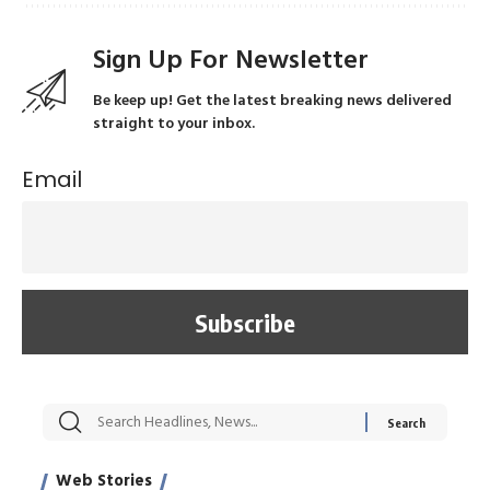
Sign Up For Newsletter
Be keep up! Get the latest breaking news delivered
straight to your inbox.
Email
सट्टेबाजी में अरेस्ट हुए
रोज एक कच्चे लहसुन
मह
Xcuse Me एक्टर
की कली से मिलेगी
रे
साहिल खान
जबरदस्त शारीरिक
अर
Web Stories