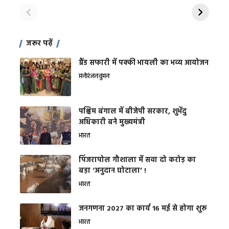
शक्ति
On Apr 28, 2024
On Apr 27, 2024
On 
जरूर पढ़ें
ग्रैंड सफारी में पक्की भायली का भव्य आयोजन
मनोरंजन
वुमन
पश्चिम बंगाल में बीजेपी सरकार, शुभेंदु
अधिकारी बने मुख्यमंत्री
भारत
​पिंजरापोल गौशाला में सवा दो करोड़ का
बड़ा ‘अनुदान घोटाला’ !
भारत
जनगणना 2027 का कार्य 16 मई से होगा शुरू
भारत