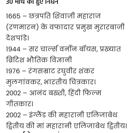
30 मार्च को हुए निधन
1665 – छत्रपति शिवाजी महाराज
(रणमारन) के वफादार प्रमुख मुरारबाजी
देशपांडे।
1944 – सर चार्ल्स वर्नोन बॉयस, प्रख्यात
ब्रिटिश भौतिक विज्ञानी
1976 – रंगसम्राट रघुवीर शंकर
मुलगांवकर, भारतीय चित्रकार।
2002 – आनंद बख्शी, हिंदी फिल्म
गीतकार।
2002 – इंग्लैंड की महारानी एलिजाबेथ
द्वितीय की मां महारानी एलिजाबेथ द्वितीय।