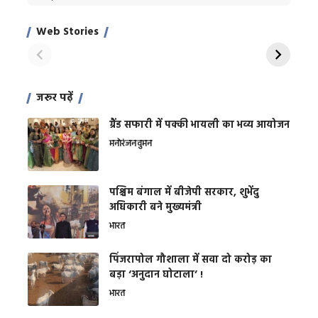
Xcuse Me एक्टर
की कली से मिलेगी
रे
साहिल खान
जबरदस्त शारीरिक
अर
Web Stories
शक्ति
On Apr 28, 2024
On Apr 27, 2024
On 
जरूर पढ़ें
ग्रैंड सफारी में पक्की भायली का भव्य आयोजन
मनोरंजन
वुमन
पश्चिम बंगाल में बीजेपी सरकार, शुभेंदु
अधिकारी बने मुख्यमंत्री
भारत
​पिंजरापोल गौशाला में सवा दो करोड़ का
बड़ा ‘अनुदान घोटाला’ !
भारत