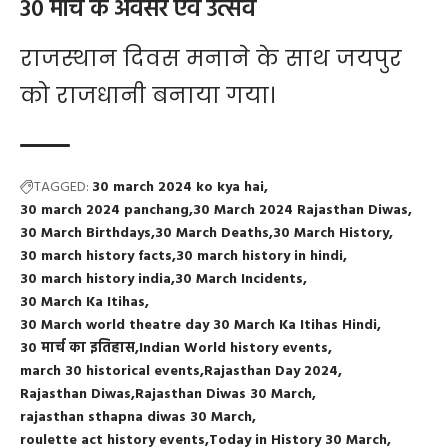
30 मार्च के अवसर एवं उत्सव
राजस्थान दिवस मनाने के साथ जयपुर
को राजधानी बनाया गया।
TAGGED:
30 march 2024 ko kya hai
30 march 2024 panchang
30 March 2024 Rajasthan Diwas
30 March Birthdays
30 March Deaths
30 March History
30 march history facts
30 march history in hindi
30 march history india
30 March Incidents
30 March Ka Itihas
30 March world theatre day 30 March Ka Itihas Hindi
30 मार्च का इतिहास
Indian World history events
march 30 historical events
Rajasthan Day 2024
Rajasthan Diwas
Rajasthan Diwas 30 March
rajasthan sthapna diwas 30 March
roulette act history events
Today in History 30 March