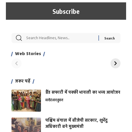
सट्टेबाजी में अरेस्ट हुए
रोज एक कच्चे लहसुन
मह
Xcuse Me एक्टर
की कली से मिलेगी
रे
साहिल खान
जबरदस्त शारीरिक
अर
Web Stories
शक्ति
On Apr 28, 2024
On Apr 27, 2024
On 
जरूर पढ़ें
ग्रैंड सफारी में पक्की भायली का भव्य आयोजन
मनोरंजन
वुमन
पश्चिम बंगाल में बीजेपी सरकार, शुभेंदु
अधिकारी बने मुख्यमंत्री