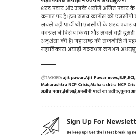
महाविकास अघाड़ी गठबंधन अधरझूल में
शरद पवार और उनके भतीजे अजित पवार के 
कगार पर है। इस समय कांग्रेस को एनसीप
सबसे बड़ी पार्टी थी। एनसीपी के शरद पवार की
कांग्रेस ने विरोध किया और सबसे बड़ी दूसरी 
अनुशंसा की है। महाराष्ट्र की राजनीति में प
महाविकास अघाड़ी गठबंधन लगभग अधरझूल म
TAGGED:
ajit pawar
Ajit Pawar news
BJP
ECI
Maharashtra NCP Crisis
Maharashtra NCP Crisi
अजीत पवार
ईसीआई
एनसीपी पार्टी का प्रतीक
चुनाव 
Sign Up For Newslet
Be keep up! Get the latest breaking n