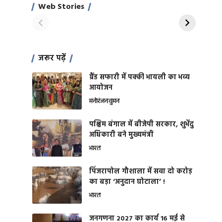
साहिल खान
जबरदस्त शारीरिक
Web Stories
On Apr 28, 2024
On Apr 27, 2024
शक्ति
जरूर पढ़ें
ग्रैंड सफारी में पक्की भायली का भव्य
आयोजन
मनोरंजन
वुमन
पश्चिम बंगाल में बीजेपी सरकार, शुभेंदु
अधिकारी बने मुख्यमंत्री
भारत
​पिंजरापोल गौशाला में सवा दो करोड़
का बड़ा ‘अनुदान घोटाला’ !
भारत
जनगणना 2027 का कार्य 16 मई से