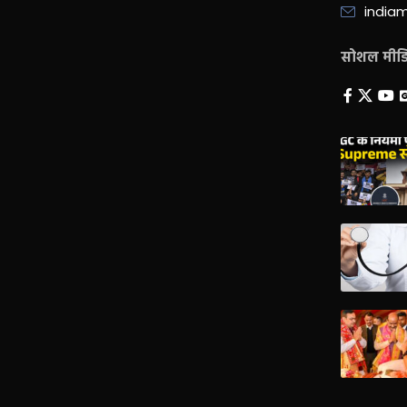
india
सोशल मीडिय