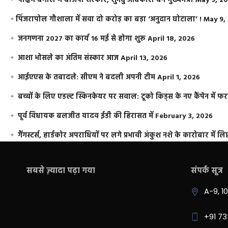
पश्चिम बंगाल में बीजेपी सरकार, शुभेंदु अधिकारी बने मुख्यमंत्री
May 9, 2
​पिंजरापोल गौशाला में सवा दो करोड़ का बड़ा ‘अनुदान घोटाला’ !
May 9,
जनगणना 2027 का कार्य 16 मई से होगा शुरू
April 18, 2026
आशा भोसले का अंतिम संस्कार आज
April 13, 2026
आईएएस के तबादले: सीएम ने बदली अपनी टीम
April 1, 2026
बच्चों के लिए एडल्ट स्किनकेयर पर सवाल: टूको किड्स के नए कैंपेन में 
पूर्व विधायक बलजीत यादव ईडी की हिरासत में
February 3, 2026
गैंगस्टर्स, हार्डकोर अपराधियों पर लगे प्रभावी अंकुश नशे के कारोबार में लिप
सबसे ज़्यादा पढ़ा गया
संपर्क सूत्र
A-9, 1
+91 7