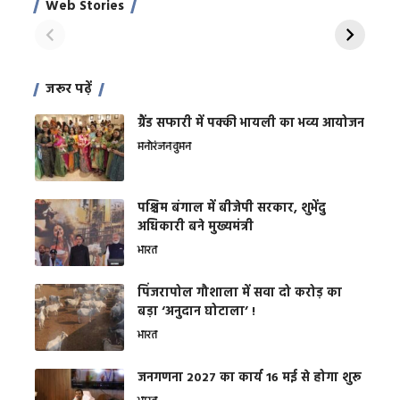
Web Stories
शक्ति
On Apr 28, 2024
On Apr 27, 2024
On 
जरूर पढ़ें
ग्रैंड सफारी में पक्की भायली का भव्य आयोजन
मनोरंजन
वुमन
पश्चिम बंगाल में बीजेपी सरकार, शुभेंदु
अधिकारी बने मुख्यमंत्री
भारत
​पिंजरापोल गौशाला में सवा दो करोड़ का
बड़ा ‘अनुदान घोटाला’ !
भारत
जनगणना 2027 का कार्य 16 मई से होगा शुरू