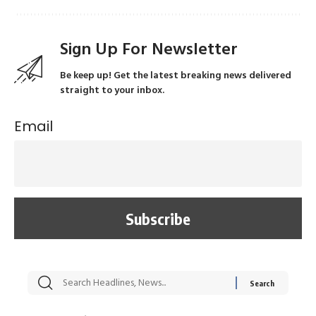
Sign Up For Newsletter
Be keep up! Get the latest breaking news delivered
straight to your inbox.
Email
सट्टेबाजी में अरेस्ट हुए
रोज एक कच्चे लहसुन
मह
Xcuse Me एक्टर
की कली से मिलेगी
रे
साहिल खान
जबरदस्त शारीरिक
अर