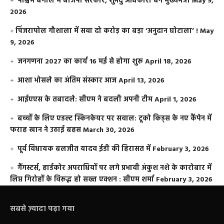
पश्चिम बंगाल में बीजेपी सरकार, शुभेंदु अधिकारी बने मुख्यमंत्री
May 9,
2026
​पिंजरापोल गौशाला में सवा दो करोड़ का बड़ा ‘अनुदान घोटाला’ !
May
9, 2026
जनगणना 2027 का कार्य 16 मई से होगा शुरू
April 18, 2026
आशा भोसले का अंतिम संस्कार आज
April 13, 2026
आईएएस के तबादले: सीएम ने बदली अपनी टीम
April 1, 2026
बच्चों के लिए एडल्ट स्किनकेयर पर सवाल: टूको किड्स के नए कैंपेन में
फराह खान ने उठाई बहस
March 30, 2026
पूर्व विधायक बलजीत यादव ईडी की हिरासत में
February 3, 2026
गैंगस्टर्स, हार्डकोर अपराधियों पर लगे प्रभावी अंकुश नशे के कारोबार में
लिप्त गिरोहों के विरूद्ध हो सख्त एक्शन : सीएम शर्मा
February 3, 2026
सबसे ज़्यादा पढ़ा गया