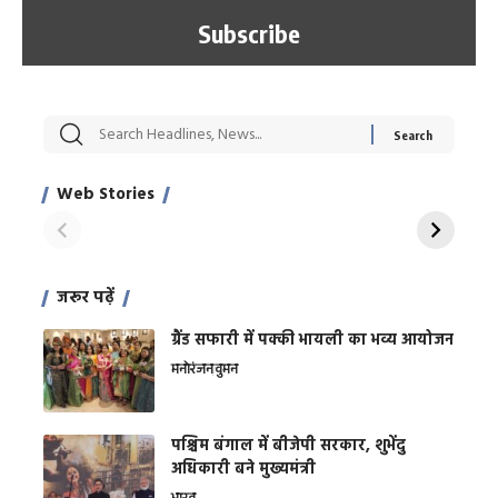
सट्टेबाजी में अरेस्ट हुए
रोज एक कच्चे लहसुन
मह
Xcuse Me एक्टर
की कली से मिलेगी
रे
साहिल खान
जबरदस्त शारीरिक
अर
Web Stories
शक्ति
On Apr 28, 2024
On Apr 27, 2024
On 
जरूर पढ़ें
ग्रैंड सफारी में पक्की भायली का भव्य आयोजन
मनोरंजन
वुमन
पश्चिम बंगाल में बीजेपी सरकार, शुभेंदु
अधिकारी बने मुख्यमंत्री