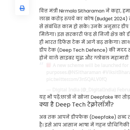
वित्त मंत्री
Nirmala Sitharaman ने कहा, हमार
लाख करोड़ रुपये का कोष (Budget 2024) स
से संबंधित काम हो सके। उनके अनुसार डीप
मिलेगा। इस सरकारी फंड से निजी क्षेत्र
ही भारत डिफेंस टेक में आगे बढ़ सकेगा। स
डीप टेक
(Deep Tech Defence) की मदद से 
होने वाले साइबर युद्ध और ग्लोबल महामार
A new scheme will be launched for 
purposes.
@NSitharaman
#ViksitBhar
pic.twitter.com/3nSQALV0fQ
— Digital India (@_DigitalIndia)
Febru
यह भी पढ़ें:
छात्रों ने खोजा Deepfake का तोड़
क्या है Deep Tech टेक्नोलॉजी?
अब तक आपने डीपफेक (Deepfake) शब्द तो
है। इसे आप आसान भाषा में गहन प्रौधिगिकी 