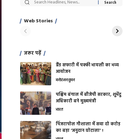
सट्टेबाजी में अरेस्ट हुए
रोज एक कच्चे लहसुन
Xcuse Me एक्टर
की कली से मिलेगी
साहिल खान
जबरदस्त शारीरिक
Web Stories
On Apr 28, 2024
On Apr 27, 2024
शक्ति
जरूर पढ़ें
ग्रैंड सफारी में पक्की भायली का भव्य
आयोजन
मनोरंजन
वुमन
पश्चिम बंगाल में बीजेपी सरकार, शुभेंदु
अधिकारी बने मुख्यमंत्री
भारत
​पिंजरापोल गौशाला में सवा दो करोड़
का बड़ा ‘अनुदान घोटाला’ !