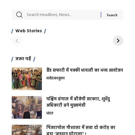
सट्टेबाजी में अरेस्ट हुए
रोज एक कच्चे लहसुन
मह
Xcuse Me एक्टर
की कली से मिलेगी
रे
साहिल खान
जबरदस्त शारीरिक
अर
Web Stories
शक्ति
On Apr 28, 2024
On Apr 27, 2024
On 
जरूर पढ़ें
ग्रैंड सफारी में पक्की भायली का भव्य आयोजन
मनोरंजन
वुमन
पश्चिम बंगाल में बीजेपी सरकार, शुभेंदु
अधिकारी बने मुख्यमंत्री
भारत
​पिंजरापोल गौशाला में सवा दो करोड़ का
बड़ा ‘अनुदान घोटाला’ !