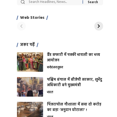
सट्टेबाजी में अरेस्ट हुए
रोज एक कच्चे लहसुन
Xcuse Me एक्टर
की कली से मिलेगी
साहिल खान
जबरदस्त शारीरिक
Web Stories
On Apr 28, 2024
On Apr 27, 2024
शक्ति
जरूर पढ़ें
ग्रैंड सफारी में पक्की भायली का भव्य
आयोजन
मनोरंजन
वुमन
पश्चिम बंगाल में बीजेपी सरकार, शुभेंदु
अधिकारी बने मुख्यमंत्री
भारत
​पिंजरापोल गौशाला में सवा दो करोड़
का बड़ा ‘अनुदान घोटाला’ !