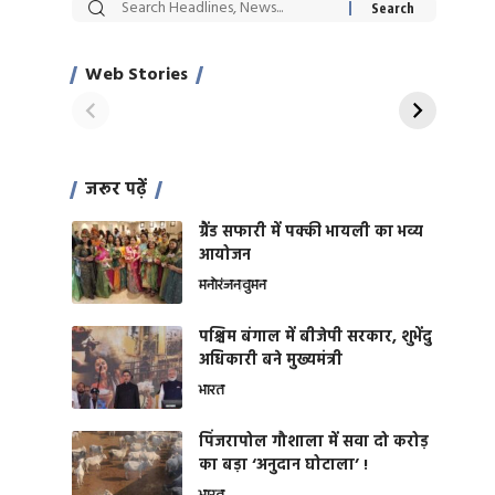
सट्टेबाजी में अरेस्ट हुए
रोज एक कच्चे लहसुन
Xcuse Me एक्टर
की कली से मिलेगी
साहिल खान
जबरदस्त शारीरिक
Web Stories
On Apr 28, 2024
On Apr 27, 2024
शक्ति
जरूर पढ़ें
ग्रैंड सफारी में पक्की भायली का भव्य
आयोजन
मनोरंजन
वुमन
पश्चिम बंगाल में बीजेपी सरकार, शुभेंदु
अधिकारी बने मुख्यमंत्री
भारत
​पिंजरापोल गौशाला में सवा दो करोड़
का बड़ा ‘अनुदान घोटाला’ !