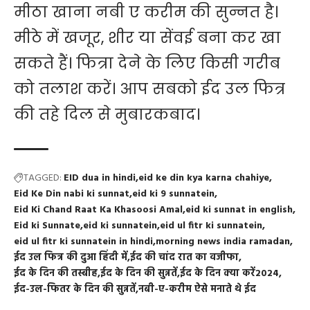
मीठा खाना नबी ए करीम की सुन्नत है।
मीठे में खजूर, शीर या सेंवई बना कर खा
सकते हैं। फित्रा देने के लिए किसी गरीब
को तलाश करें। आप सबको ईद उल फित्र
की तहे दिल से मुबारकबाद।
TAGGED:
EID dua in hindi
eid ke din kya karna chahiye
Eid Ke Din nabi ki sunnat
eid ki 9 sunnatein
Eid Ki Chand Raat Ka Khasoosi Amal
eid ki sunnat in english
Eid ki Sunnate
eid ki sunnatein
eid ul fitr ki sunnatein
eid ul fitr ki sunnatein in hindi
morning news india ramadan
ईद उल फित्र की दुआ हिंदी में
ईद की चांद रात का वजीफा
ईद के दिन की तस्बीह
ईद के दिन की सुन्नतें
ईद के दिन क्या करें2024
ईद-उल-फितर के दिन की सुन्नतें
नबी-ए-करीम ऐसे मनाते थे ईद