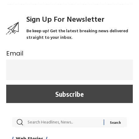
Sign Up For Newsletter
Be keep up! Get the latest breaking news delivered
straight to your inbox.
Email
सट्टेबाजी में अरेस्ट हुए
रोज एक कच्चे लहसुन
मह
Xcuse Me एक्टर
की कली से मिलेगी
रे
साहिल खान
जबरदस्त शारीरिक
अर