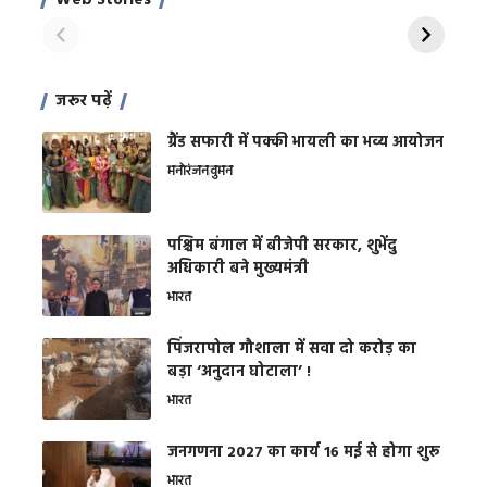
Web Stories
शक्ति
On Apr 28, 2024
On Apr 27, 2024
On 
जरूर पढ़ें
ग्रैंड सफारी में पक्की भायली का भव्य आयोजन
मनोरंजन
वुमन
पश्चिम बंगाल में बीजेपी सरकार, शुभेंदु
अधिकारी बने मुख्यमंत्री
भारत
​पिंजरापोल गौशाला में सवा दो करोड़ का
बड़ा ‘अनुदान घोटाला’ !
भारत
जनगणना 2027 का कार्य 16 मई से होगा शुरू
भारत